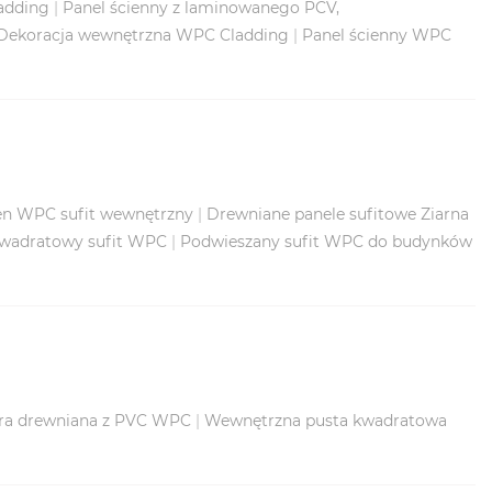
adding
|
Panel ścienny z laminowanego PCV,
Dekoracja wewnętrzna WPC Cladding
|
Panel ścienny WPC
en WPC sufit wewnętrzny
|
Drewniane panele sufitowe Ziarna
kwadratowy sufit WPC
|
Podwieszany sufit WPC do budynków
ura drewniana z PVC WPC
|
Wewnętrzna pusta kwadratowa