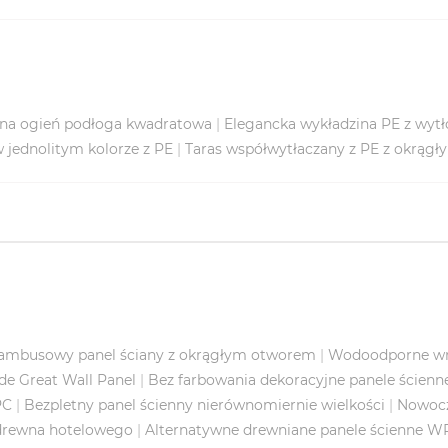
na ogień podłoga kwadratowa
|
Elegancka wykładzina PE z wy
 jednolitym kolorze z PE
|
Taras współwytłaczany z PE z okrąg
bambusowy panel ściany z okrągłym otworem
|
Wodoodporne wnę
e Great Wall Panel
|
Bez farbowania dekoracyjne panele ścienne
PC
|
Bezpletny panel ścienny nierównomiernie wielkości
|
Nowocz
 drewna hotelowego
|
Alternatywne drewniane panele ścienne W