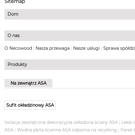
Sitemap
Dom
O nas
O Necowood
|
Nasza przewaga
|
Nasze usługi
|
Sprawa spółdzi
Produkty
Na zewnątrz ASA
Sufit okładzinowy ASA
Izolacja zewnętrzna dekoracyjna okładzina ściany ASA
|
Lekki 
ASA
|
Wodna płyta ścienna ASA odporna na recykling
|
Panel 