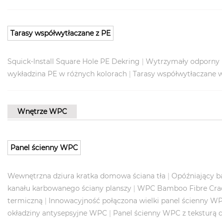
Tarasy współwytłaczane z PE
Squick-Install Square Hole PE Dekring
|
Wytrzymały odporny 
wykładzina PE w różnych kolorach
|
Tarasy współwytłaczane w
Wnętrze WPC
Panel ścienny WPC
Wewnętrzna dziura kratka domowa ściana tła
|
Opóźniający 
kanału karbowanego ściany planszy
|
WPC Bamboo Fibre Crad
termiczną
|
Innowacyjność połączona wielki panel ścienny W
okładziny antysepsyjne WPC
|
Panel ścienny WPC z teksturą