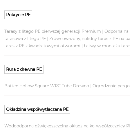
Pokrycie PE
Tarasy z litego PE pierwszej generacji Premium
|
Odporna na 
tarasowa z litego PE
|
Zrównoważony, solidny taras z PE na b
taras z PE z kwadratowymi otworami
|
Łatwy w montażu tara
Rura z drewna PE
Batten Hollow Square WPC Tube Drewno
|
Ogrodzenie pergol
Okładzina współwytłaczana PE
Wodoodporna dźwiękoszczelna okładzina ko-współzecznicy P