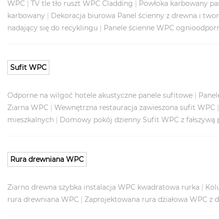
WPC
|
TV tle tło ruszt WPC Cladding
|
Powłoka karbowany pa
karbowany
|
Dekoracja biurowa Panel ścienny z drewna i tw
nadający się do recyklingu
|
Panele ścienne WPC ognioodpo
Sufit WPC
Odporne na wilgoć hotele akustyczne panele sufitowe
|
Panel
Ziarna WPC
|
Wewnętrzna restauracja zawieszona sufit WPC
mieszkalnych
|
Domowy pokój dzienny Sufit WPC z fałszywą 
Rura drewniana WPC
Ziarno drewna szybka instalacja WPC kwadratowa rurka
|
Kol
rura drewniana WPC
|
Zaprojektowana rura działowa WPC z 