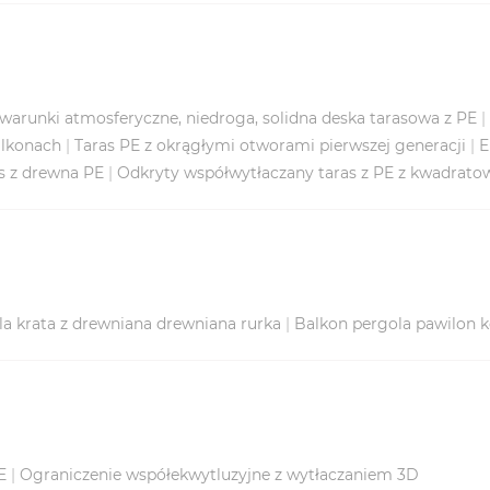
warunki atmosferyczne, niedroga, solidna deska tarasowa z PE
|
alkonach
|
Taras PE z okrągłymi otworami pierwszej generacji
|
E
s z drewna PE
|
Odkryty współwytłaczany taras z PE z kwadrat
a krata z drewniana drewniana rurka
|
Balkon pergola pawilon 
E
|
Ograniczenie współekwytluzyjne z wytłaczaniem 3D