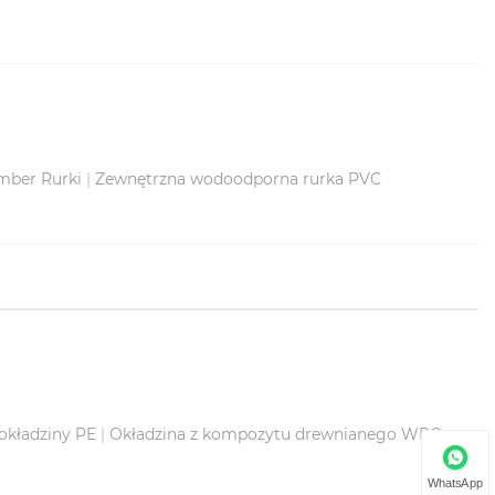
mber Rurki
|
Zewnętrzna wodoodporna rurka PVC
okładziny PE
|
Okładzina z kompozytu drewnianego WPC
WhatsApp