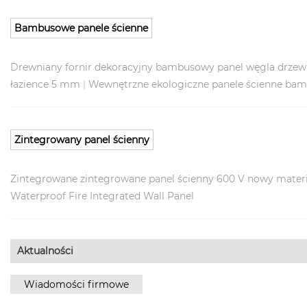
Bambusowe panele ścienne
Drewniany fornir dekoracyjny bambusowy panel węgla drze
łazience 5 mm
|
Wewnętrzne ekologiczne panele ścienne b
Zintegrowany panel ścienny
Zintegrowane zintegrowane panel ścienny 600 V nowy materi
Waterproof Fire Integrated Wall Panel
Aktualności
Wiadomości firmowe