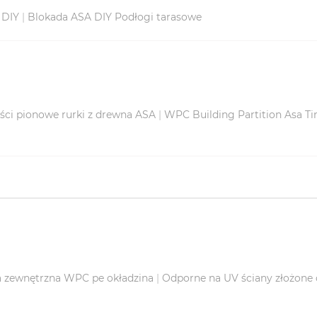
 DIY
|
Blokada ASA DIY Podłogi tarasowe
ości pionowe rurki z drewna ASA
|
WPC Building Partition Asa Ti
a zewnętrzna WPC pe okładzina
|
Odporne na UV ściany złożone 