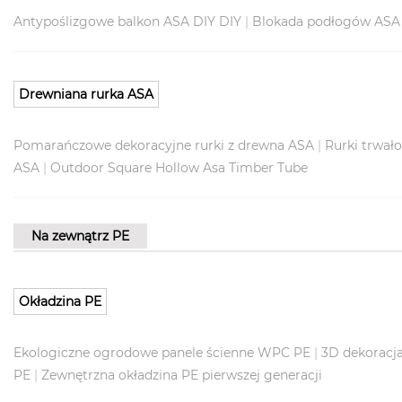
Antypoślizgowe balkon ASA DIY DIY
|
Blokada podłogów ASA
Drewniana rurka ASA
Pomarańczowe dekoracyjne rurki z drewna ASA
|
Rurki trwał
ASA
|
Outdoor Square Hollow Asa Timber Tube
Na zewnątrz PE
Okładzina PE
Ekologiczne ogrodowe panele ścienne WPC PE
|
3D dekoracj
PE
|
Zewnętrzna okładzina PE pierwszej generacji