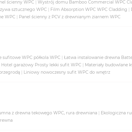
nel ścienny WPC
|
Wystrój domu Bamboo Commercial WPC Cl
orzywa sztucznego WPC
|
Film Absorption WPC WPC Cladding
|
rne WPC
|
Panel ścienny z PCV z drewnianym ziarnem WPC
e sufitowe WPC półkola WPC
|
Łatwa instalowanie drewna Batt
|
Hotel garażowy Prosty lekki sufit WPC
|
Materiały budowlane 
przegrodą
|
Liniowy nowoczesny sufit WPC do wnętrz
umna z drewna tekowego WPC, rura drewniana
|
Ekologiczna r
drewna