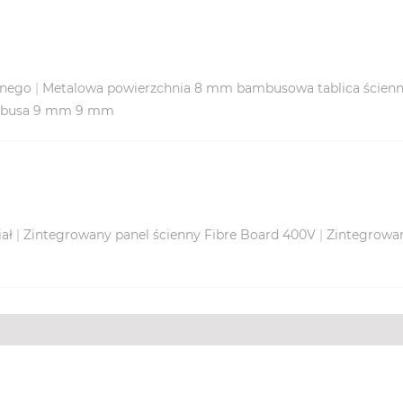
wnego
|
Metalowa powierzchnia 8 mm bambusowa tablica ścien
ambusa 9 mm 9 mm
ał
|
Zintegrowany panel ścienny Fibre Board 400V
|
Zintegrowan