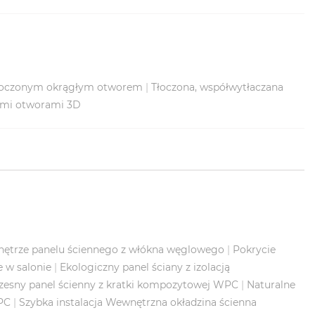
tłoczonym okrągłym otworem
|
Tłoczona, współwytłaczana
łymi otworami 3D
trze panelu ściennego z włókna węglowego
|
Pokrycie
 w salonie
|
Ekologiczny panel ściany z izolacją
esny panel ścienny z kratki kompozytowej WPC
|
Naturalne
PC
|
Szybka instalacja Wewnętrzna okładzina ścienna