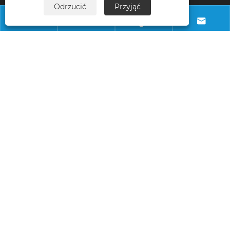
Odrzucić
Przyjąć
E-mail




info@necowood.com
Adres
Park przemysłowy Nantongbang, nr 80,
Fumin Road, wioska Yuanshanbei, miasto
Changping, miasto Dongguan,
Guangdong, Chiny
Prawa autorskie © 2025 Dongguan Linhong Building Decor 
Material Co., Ltd. Wszelkie prawa zastrzeżone. 
Links
|
Sitemap
|
RSS
|
XML
|
Polityka prywatności
|