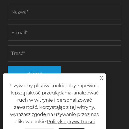
składać
X
Używamy plików cookie, aby zapewnić
lepszą jakość przeglądania, analizować
ruch w witrynie i personalizować
Skontaktuj się z nami
zawartość. Korzystając z tej witryny,
wyrażasz zgodę na używanie przez nas
Telefon
plików cookie.
Polityka prywatności
+8618028968963