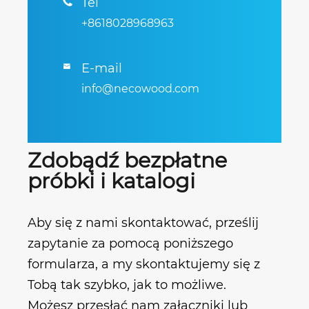
Tel

+8618028968963
E-mail

info@necowood.com
Zdobądź bezpłatne
próbki i katalogi
Aby się z nami skontaktować, prześlij
zapytanie za pomocą poniższego
formularza, a my skontaktujemy się z
Tobą tak szybko, jak to możliwe.
Możesz przesłać nam załączniki lub