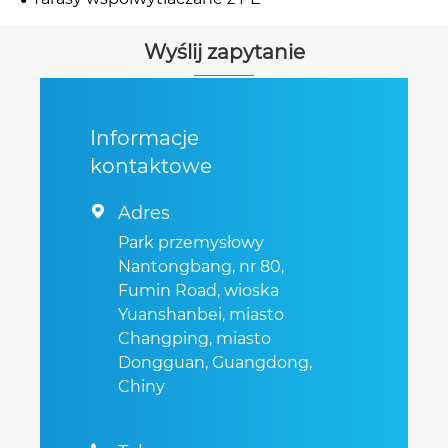
Wyślij zapytanie
Informacje
kontaktowe
Adres

Park przemysłowy
Nantongbang, nr 80,
Fumin Road, wioska
Yuanshanbei, miasto
Changping, miasto
Dongguan, Guangdong,
Chiny