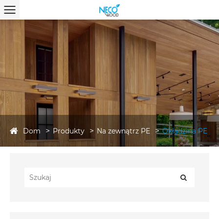
Dom
Produkty
Na zewnątrz PE
Okładzina PE