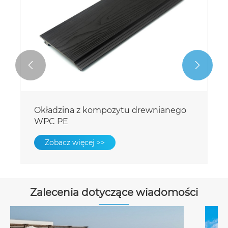


Odporne na UV ściany złożone
okładziny PE
Zobacz więcej >>
Zalecenia dotyczące wiadomości