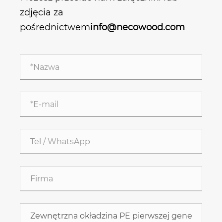
zdjęcia za
pośrednictwem
info@necowood.com