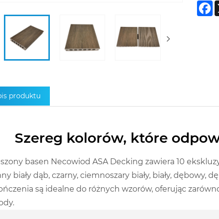
F
is produktu
Szereg kolorów, które odpo
szony basen Necowiod ASA Decking zawiera 10 ekskluzywn
ny biały dąb, czarny, ciemnoszary biały, biały, dębowy, d
ńczenia są idealne do różnych wzorów, oferując zarówno t
ody.