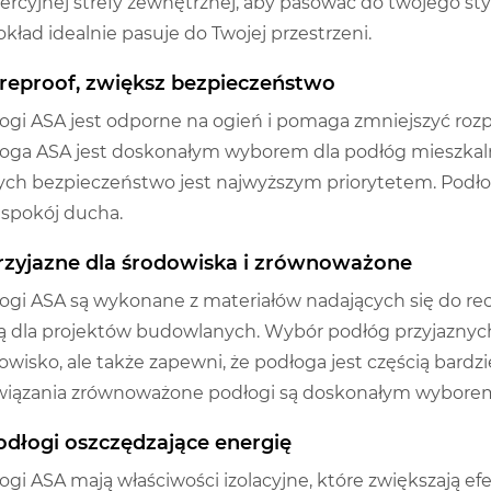
rcyjnej strefy zewnętrznej, aby pasować do twojego sty
okład idealnie pasuje do Twojej przestrzeni.
Fireproof, zwiększ bezpieczeństwo
ogi ASA jest odporne na ogień i pomaga zmniejszyć rozprz
oga ASA jest doskonałym wyborem dla podłóg mieszkal
ych bezpieczeństwo jest najwyższym priorytetem. Podło
 spokój ducha.
Przyjazne dla środowiska i zrównoważone
ogi ASA są wykonane z materiałów nadających się do re
ą dla projektów budowlanych. Wybór podłóg przyjaznych
owisko, ale także zapewni, że podłoga jest częścią bardzi
iązania zrównoważone podłogi są doskonałym wyborem 
Podłogi oszczędzające energię
ogi ASA mają właściwości izolacyjne, które zwiększają e