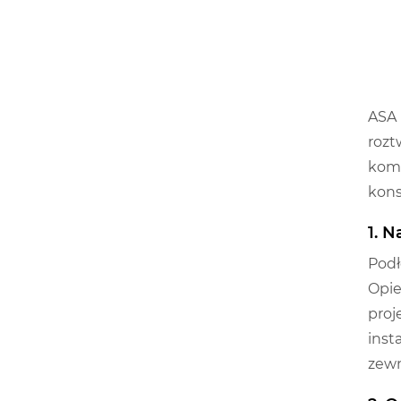
ASA 
rozt
kome
kons
1. 
Podł
Opie
proj
inst
zewn