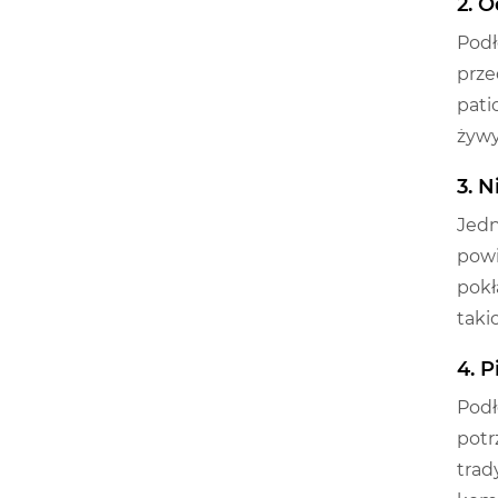
2. 
Podł
prze
pati
żywy
3. 
Jedn
powi
pokł
taki
4. 
Podł
potr
trad