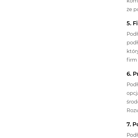
kome
że p
5. 
Podł
podł
któr
firm
6. 
Podł
opcj
środ
Rozw
7. 
Podł