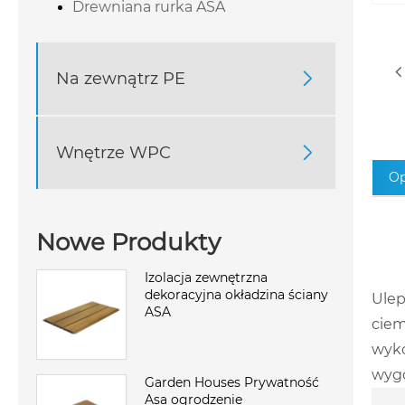
Drewniana rurka ASA
Na zewnątrz PE

Wnętrze WPC

Op
Nowe Produkty
Izolacja zewnętrzna
dekoracyjna okładzina ściany
Ulep
ASA
ciem
wyko
wyg
Garden Houses Prywatność
Asa ogrodzenie