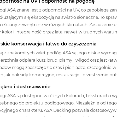
Odporność na UV i odporność na pogodę
ogi ASA znane jest z odporności na UV, co zapobiega z
dłużającym się ekspozycją na światło słoneczne. To spraw
o i ściany zewnętrzne w różnych klimatach. Zasadzenie op
 kolor i integralność przez lata, nawet w trudnych war
Niskie konserwacja i łatwe do czyszczenia
ą z znakomitych zalet podłóg ASA są jego niskie wymag
erzchnia odpiera kurz, brud, plamy i wilgoć oraz jest ła
adów mogą zaoszczędzić czas i pieniądze, szczególnie w
ch jak pokłady komercyjne, restauracje i przestrzenie pub
Piękno i dostosowanie
ogi ASA są dostępne w różnych kolorach, teksturach i w
zebnego do projektu podłogowego. Niezależnie od tego
ycyjnego charakteru, ASA Decking pozwala dostosowyw