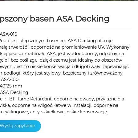
pszony basen ASA Decking
:ASA-010
ood jest ulepszonym basenem ASA Decking oferuje
ałą trwałość i odporność na promieniowanie UV. Wykonany
kiej jakości materiału ASA, jest wodoodporny, odporny na
ęcie i bez poślizgu, dzięki czemu jest idealny do obszarów
wych. Jest to niskie konserwacja i długotrwały, zapewniając
r podłogi, który jest stylowy, bezpieczny i zrównoważony.
 ASA-010
 140*25 mm
 ASA Decking
e ： B1 Flame Retardant, odporne na owady, przyjazne dla
iska, odporne na wilgoć, łatwe w instalacji, odporne na
 recyklingowe, anty-szkiełkowe, niskie konserwację
Wyślij zapytanie