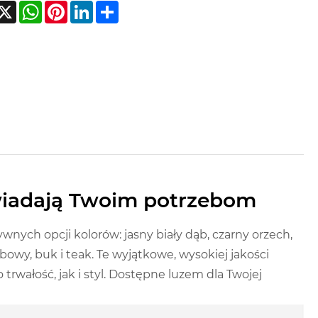
acebook
X
WhatsApp
Pinterest
LinkedIn
Share
wiadają Twoim potrzebom
ych opcji kolorów: jasny biały dąb, czarny orzech,
ębowy, buk i teak. Te wyjątkowe, wysokiej jakości
rwałość, jak i styl. Dostępne luzem dla Twojej