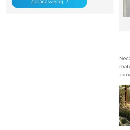
Zobacz więcej
Neco
mate
zaró