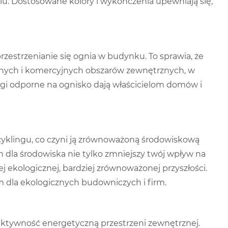
lu. Dostosowane kolory i wykończenia upewniają się,
estrzenianie się ognia w budynku. To sprawia, że ​​
nych i komercyjnych obszarów zewnętrznych, w
gi odporne na ognisko dają właścicielom domów i
cyklingu, co czyni ją zrównoważoną środowiskową
 dla środowiska nie tylko zmniejszy twój wpływ na
ej ekologicznej, bardziej zrównoważonej przyszłości.
dla ekologicznych budowniczych i firm.
fektywność energetyczną przestrzeni zewnętrznej.