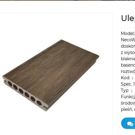
Ule
Model
NecoW
doskon
z wyso
blakni
baseno
roztwó
Kod ：
Spec.
Typ ：
Funkcj
środow
pleśń,